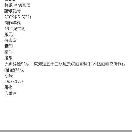
舞坂 今切真景
請求記号
200X@5-5(31)
制作年代
19世紀中期
版元
保永堂
極印
極印
版型
大判錦絵55枚「東海道五十三駅風景続画目録(日本版画研究所刊)」
(補配)31枚
寸法
25.3×37.7
署名
広重画