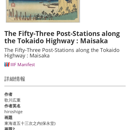
The Fifty-Three Post-Stations along
the Tokaido Highway : Maisaka
The Fifty-Three Post-Stations along the Tokaido
Highway : Maisaka
IIIF Manifest
詳細情報
作者
歌川広重
作者英名
hiroshige
画題
東海道五十三次之内(保永堂)
画題2