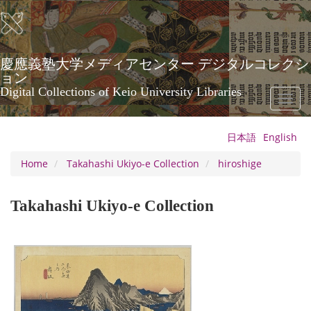
Skip
to
main
content
慶應義塾大学メディアセンター デジタルコレクシ
ョン
Digital Collections of Keio University Libraries
Toggl
naviga
日本語
English
Home
Takahashi Ukiyo-e Collection
hiroshige
Takahashi Ukiyo-e Collection