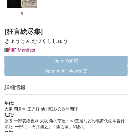
5
[狂言絵尽集]
きょうげんえづくししゅう
IIIF Manifest
Open PDF
Open in IIIF Viewer
詳細情報
年代:
大坂 問月堂 玉光軒 他 [寛政-文政年間]刊
注記:
原装 一部表紙色刷 大坂 角の茶屋 中の芝居などの歌舞伎絵本番付
印記: 一部に「石井國之」「國之蔵」印あり