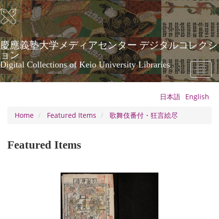
Skip
to
main
content
慶應義塾大学メディアセンター デジタルコレクシ
ョン
Digital Collections of Keio University Libraries
Toggl
naviga
日本語
English
Home
Featured Items
歌舞伎番付・狂言絵尽
Featured Items