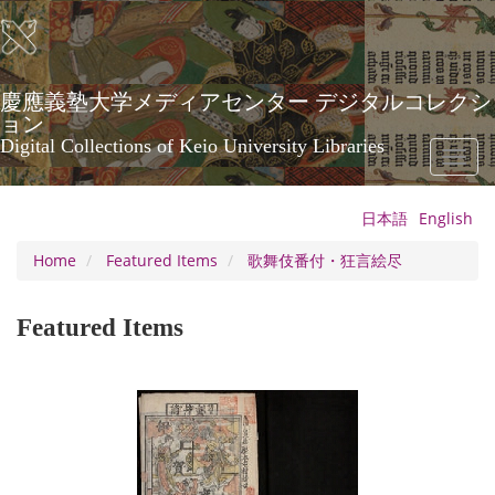
Skip
to
main
content
慶應義塾大学メディアセンター デジタルコレクシ
ョン
Digital Collections of Keio University Libraries
Toggl
naviga
日本語
English
Home
Featured Items
歌舞伎番付・狂言絵尽
Featured Items