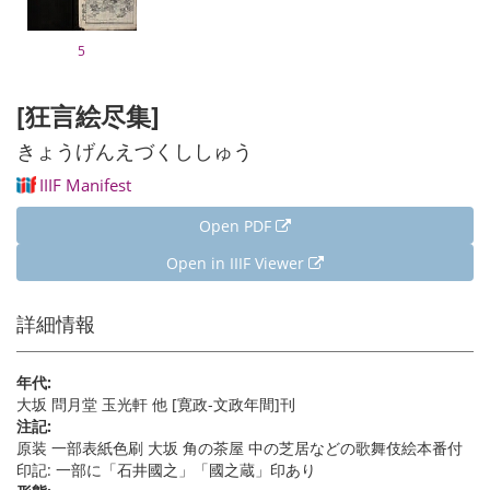
5
[狂言絵尽集]
きょうげんえづくししゅう
IIIF Manifest
Open PDF
Open in IIIF Viewer
詳細情報
年代:
大坂 問月堂 玉光軒 他 [寛政-文政年間]刊
注記:
原装 一部表紙色刷 大坂 角の茶屋 中の芝居などの歌舞伎絵本番付
印記: 一部に「石井國之」「國之蔵」印あり