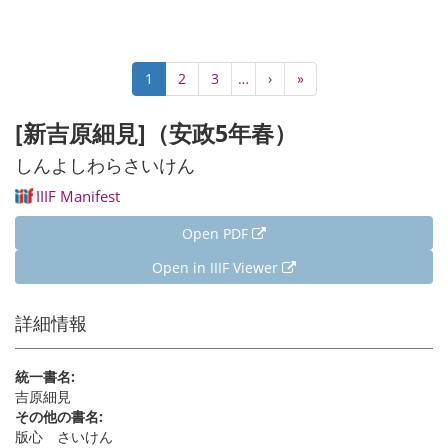
Pagination
Current
1
Page
2
Page
3
…
Next
›
Last
»
page
page
page
[新吉原細見]（安政5年春）
しんよしわらさいけん
IIIF Manifest
Open PDF
Open in IIIF Viewer
詳細情報
統一書名:
吉原細見
その他の書名:
版心 さいけん