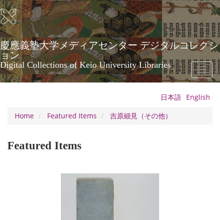
Skip
to
main
content
慶應義塾大学メディアセンター デジタルコレクシ
ョン
Digital Collections of Keio University Libraries
Toggl
naviga
日本語
English
Home
Featured Items
吉原細見（その他）
Featured Items