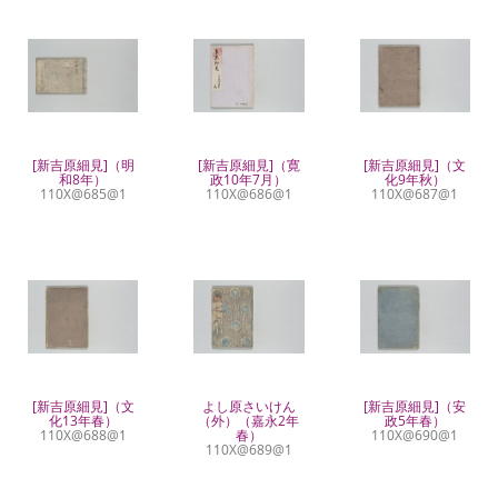
[新吉原細見]（明
[新吉原細見]（寛
[新吉原細見]（文
和8年）
政10年7月）
化9年秋）
110X@685@1
110X@686@1
110X@687@1
[新吉原細見]（文
よし原さいけん
[新吉原細見]（安
化13年春）
（外）（嘉永2年
政5年春）
110X@688@1
春）
110X@690@1
110X@689@1