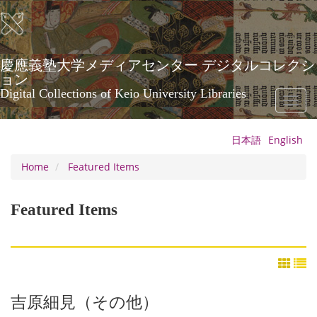
Skip
to
main
content
慶應義塾大学メディアセンター デジタルコレクシ
ョン
Digital Collections of Keio University Libraries
Toggl
naviga
日本語
English
Home
Featured Items
Featured Items
吉原細見（その他）