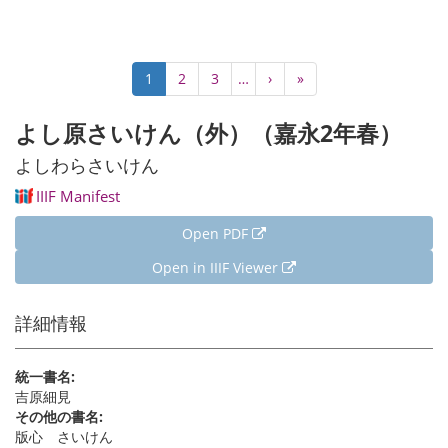
Pagination
Current
1
Page
2
Page
3
…
Next
›
Last
»
page
page
page
よし原さいけん（外）（嘉永2年春）
よしわらさいけん
IIIF Manifest
Open PDF
Open in IIIF Viewer
詳細情報
統一書名:
吉原細見
その他の書名:
版心 さいけん