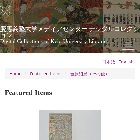
Skip
to
main
content
慶應義塾大学メディアセンター デジタルコレクシ
ョン
Digital Collections of Keio University Libraries
Toggl
naviga
日本語
English
Home
Featured Items
吉原細見（その他）
Featured Items