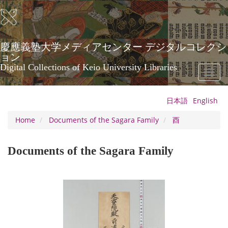
Skip
to
main
content
慶應義塾大学メディアセンター デジタルコレクシ
ョン
Digital Collections of Keio University Libraries
Toggl
naviga
日本語
English
Home
Documents of the Sagara Family
酉
Documents of the Sagara Family