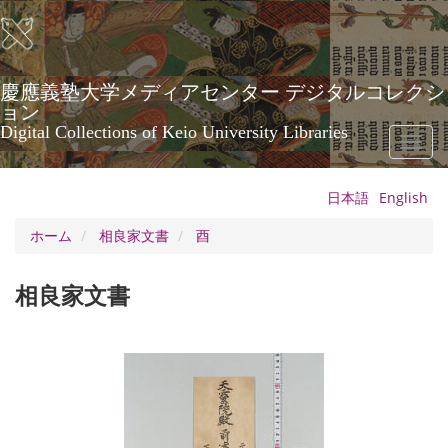
メ
イ
ン
コ
ン
慶應義塾大学メディアセンター デジタルコレクシ
テ
ョン
ン
Digital Collections of Keio University Libraries
Toggl
ツ
naviga
に
移
日本語
English
動
ホーム
相良家文書
酉
相良家文書