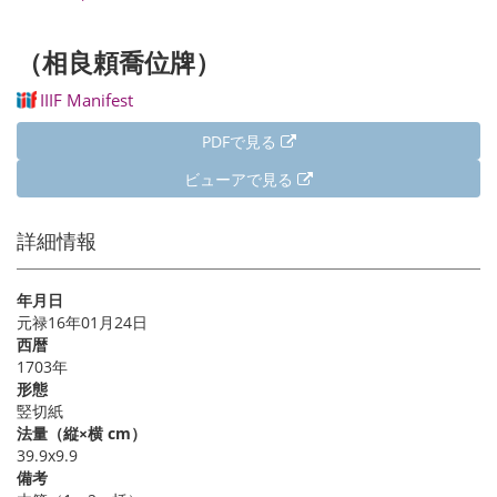
（相良頼喬位牌）
IIIF Manifest
PDFで見る
ビューアで見る
詳細情報
年月日
元禄16年01月24日
西暦
1703年
形態
竪切紙
法量（縦×横 cm）
39.9x9.9
備考