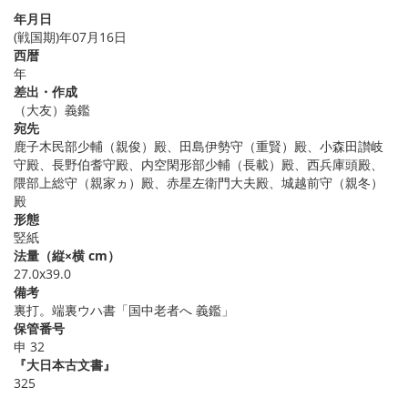
年月日
(戦国期)年07月16日
西暦
年
差出・作成
（大友）義鑑
宛先
鹿子木民部少輔（親俊）殿、田島伊勢守（重賢）殿、小森田讃岐
守殿、長野伯耆守殿、内空閑形部少輔（長載）殿、西兵庫頭殿、
隈部上総守（親家ヵ）殿、赤星左衛門大夫殿、城越前守（親冬）
殿
形態
竪紙
法量（縦×横 cm）
27.0x39.0
備考
裏打。端裏ウハ書「国中老者へ 義鑑」
保管番号
申 32
『大日本古文書』
325