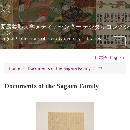
Skip
to
main
content
慶應義塾大学メディアセンター デジタルコレクシ
ョン
Digital Collections of Keio University Libraries
Toggl
naviga
日本語
English
Home
Documents of the Sagara Family
申
Documents of the Sagara Family