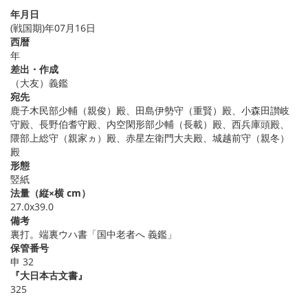
年月日
(戦国期)年07月16日
西暦
年
差出・作成
（大友）義鑑
宛先
鹿子木民部少輔（親俊）殿、田島伊勢守（重賢）殿、小森田讃岐
守殿、長野伯耆守殿、内空閑形部少輔（長載）殿、西兵庫頭殿、
隈部上総守（親家ヵ）殿、赤星左衛門大夫殿、城越前守（親冬）
殿
形態
竪紙
法量（縦×横 cm）
27.0x39.0
備考
裏打。端裏ウハ書「国中老者へ 義鑑」
保管番号
申 32
『大日本古文書』
325