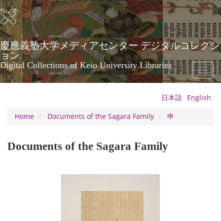
Skip
to
main
content
慶應義塾大学メディアセンター デジタルコレクシ
ョン
Digital Collections of Keio University Libraries
Toggl
naviga
日本語
English
Home
Documents of the Sagara Family
申
Documents of the Sagara Family