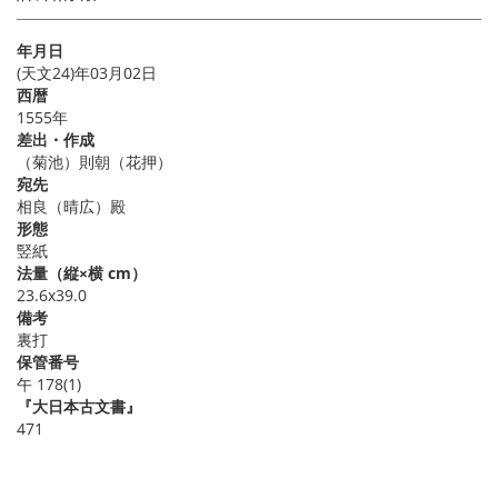
年月日
(天文24)年03月02日
西暦
1555年
差出・作成
（菊池）則朝（花押）
宛先
相良（晴広）殿
形態
竪紙
法量（縦×横 cm）
23.6x39.0
備考
裏打
保管番号
午 178(1)
『大日本古文書』
471