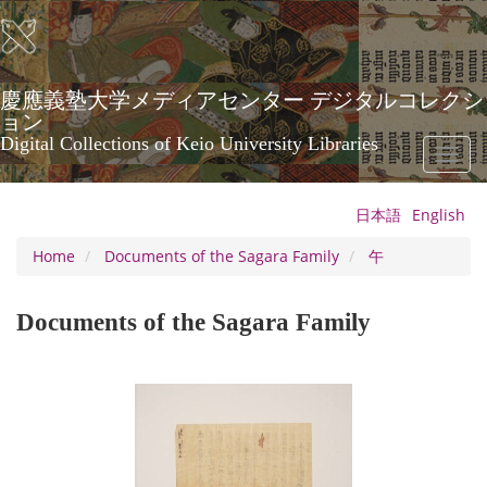
Skip
to
main
content
慶應義塾大学メディアセンター デジタルコレクシ
ョン
Digital Collections of Keio University Libraries
Toggl
naviga
日本語
English
Home
Documents of the Sagara Family
午
Documents of the Sagara Family