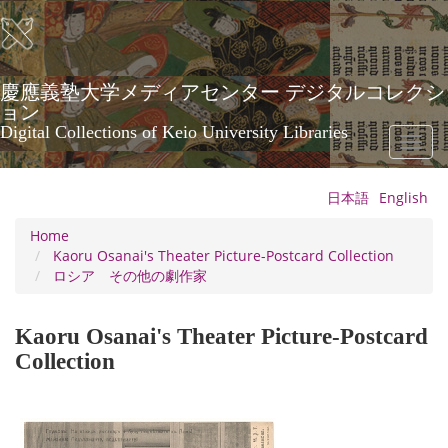
Skip
to
main
content
慶應義塾大学メディアセンター デジタルコレクシ
ョン
Digital Collections of Keio University Libraries
Toggl
naviga
日本語
English
Home
Kaoru Osanai's Theater Picture-Postcard Collection
ロシア その他の劇作家
Kaoru Osanai's Theater Picture-Postcard
Collection