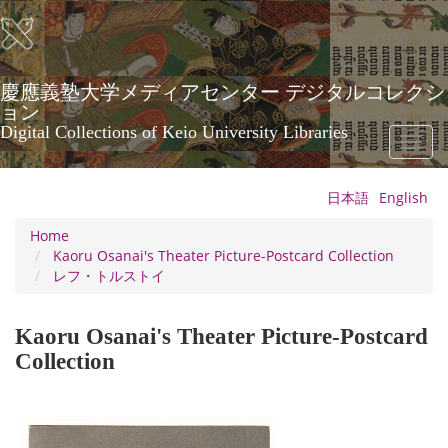
Skip
to
main
content
慶應義塾大学メディアセンター デジタルコレクシ
ョン
Digital Collections of Keio University Libraries
Toggl
naviga
日本語
English
Home
Kaoru Osanai's Theater Picture-Postcard Collection
レフ・トルストイ
Kaoru Osanai's Theater Picture-Postcard
Collection