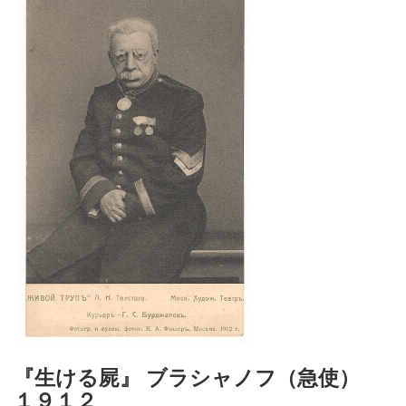
『生ける屍』 ブラシャノフ（急使）
１９１２