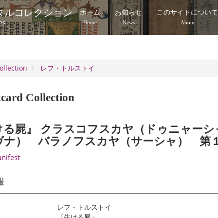
タルコレクション
ホーム
お知らせ
このサイトについ
es
Home
News
About
ollection
レフ・トルストイ
card Collection
ける屍』 クラスコフスカヤ（ドゥニャーシ
ヴナ） バラノフスカヤ（サーシャ） 第
anifest
報
レフ・トルストイ
『生ける屍』