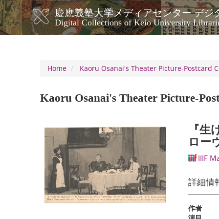
Skip
慶應義塾大学メディアセンター デジ
to
メ
Digital Collections of Keio University Librari
main
イ
content
ン
ナ
ビ
Home
Kaoru Osanai's Theater Picture-Postcard C
ゲ
ー
Kaoru Osanai's Theater Picture-Post
シ
ョ
ン
『生
ロー
IIIF M
詳細情
作者
演目