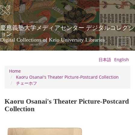
Skip
to
main
content
慶應義塾大学メディアセンター デジタルコレクシ
ョン
Digital Collections of Keio University Libraries
Toggl
naviga
日本語
English
Home
Kaoru Osanai's Theater Picture-Postcard Collection
チェーホフ
Kaoru Osanai's Theater Picture-Postcard
Collection