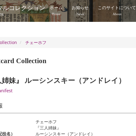
タルコレクション
ホーム
お知らせ
このサイトについ
es
Home
News
About
ollection
チェーホフ
card Collection
人姉妹』 ルーシンスキー（アンドレイ）
anifest
報
チェーホフ
『三人姉妹』
配役名）
ルーシンスキー（アンドレイ）