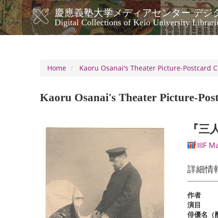
Skip
慶應義塾大学メディアセンター デジ
to
メ
Digital Collections of Keio University Librari
main
イ
content
ン
ナ
ビ
Home
Kaoru Osanai's Theater Picture-Postcard C
ゲ
ー
Kaoru Osanai's Theater Picture-Post
シ
ョ
ン
『三
IIIF M
詳細情
作者
演目
俳優名（