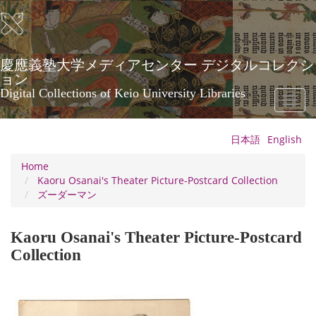
Skip
to
main
content
慶應義塾大学メディアセンター デジタルコレクシ
ョン
Digital Collections of Keio University Libraries
Toggl
naviga
日本語
English
Home
Kaoru Osanai's Theater Picture-Postcard Collection
ズーダーマン
Kaoru Osanai's Theater Picture-Postcard
Collection