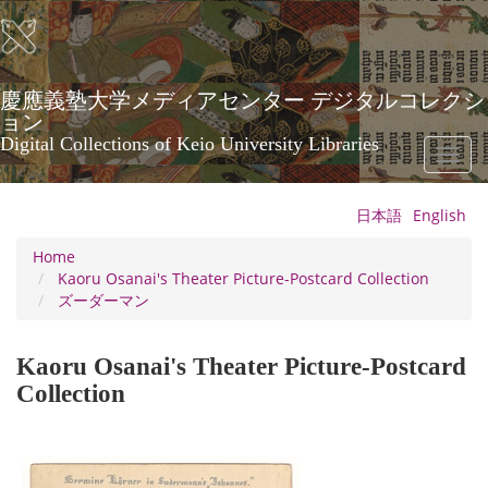
Skip
to
main
content
慶應義塾大学メディアセンター デジタルコレクシ
ョン
Digital Collections of Keio University Libraries
Toggl
naviga
日本語
English
Home
Kaoru Osanai's Theater Picture-Postcard Collection
ズーダーマン
Kaoru Osanai's Theater Picture-Postcard
Collection