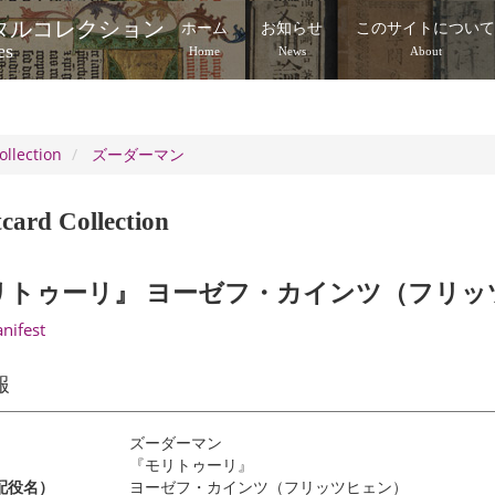
タルコレクション
ホーム
お知らせ
このサイトについ
es
Home
News
About
ollection
ズーダーマン
card Collection
リトゥーリ』 ヨーゼフ・カインツ（フリッ
anifest
報
ズーダーマン
『モリトゥーリ』
配役名）
ヨーゼフ・カインツ（フリッツヒェン）