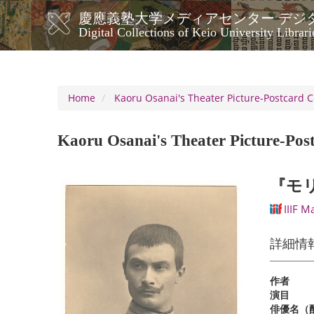
Skip
慶應義塾大学メディアセンター デジ
to
メ
Digital Collections of Keio University Librari
main
イ
content
ン
ナ
ビ
Home
Kaoru Osanai's Theater Picture-Postcard C
ゲ
ー
Kaoru Osanai's Theater Picture-Post
シ
ョ
ン
『モ
IIIF M
詳細情
作者
演目
俳優名（