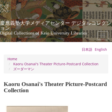
Skip
to
main
content
慶應義塾大学メディアセンター デジタルコレクシ
ョン
Digital Collections of Keio University Libraries
Toggl
naviga
日本語
English
Home
Kaoru Osanai's Theater Picture-Postcard Collection
ズーダーマン
Kaoru Osanai's Theater Picture-Postcard
Collection