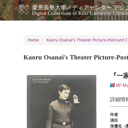
Skip
慶應義塾大学メディアセンター デジ
to
メ
Digital Collections of Keio University Librari
main
イ
content
ン
ナ
ビ
Home
Kaoru Osanai's Theater Picture-Postcard C
ゲ
ー
Kaoru Osanai's Theater Picture-Post
シ
ョ
ン
『一
IIIF M
詳細情
作者
演目
俳優名（