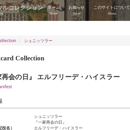
タルコレクション
ホーム
お知らせ
このサイトについ
es
Home
News
About
ollection
シュニッツラー
card Collection
家再会の日』 エルフリーデ・ハイスラー
anifest
報
シュニッツラー
『一家再会の日』
配役名）
エルフリーデ・ハイスラー