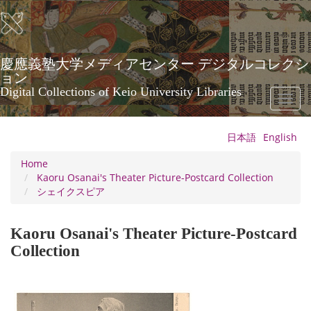
Skip
to
main
content
慶應義塾大学メディアセンター デジタルコレクシ
ョン
Digital Collections of Keio University Libraries
Toggl
naviga
日本語
English
Home
Kaoru Osanai's Theater Picture-Postcard Collection
シェイクスピア
Kaoru Osanai's Theater Picture-Postcard
Collection