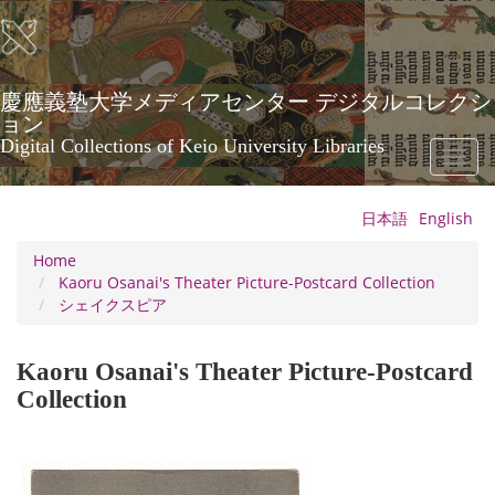
Skip
to
main
content
慶應義塾大学メディアセンター デジタルコレクシ
ョン
Digital Collections of Keio University Libraries
Toggl
naviga
日本語
English
Home
Kaoru Osanai's Theater Picture-Postcard Collection
シェイクスピア
Kaoru Osanai's Theater Picture-Postcard
Collection