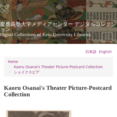
Skip
to
main
content
慶應義塾大学メディアセンター デジタルコレクシ
ョン
Digital Collections of Keio University Libraries
Toggl
naviga
日本語
English
Home
Kaoru Osanai's Theater Picture-Postcard Collection
シェイクスピア
Kaoru Osanai's Theater Picture-Postcard
Collection