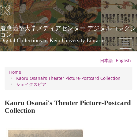
Skip
to
main
content
慶應義塾大学メディアセンター デジタルコレクシ
ョン
Digital Collections of Keio University Libraries
Toggl
naviga
日本語
English
Home
Kaoru Osanai's Theater Picture-Postcard Collection
シェイクスピア
Kaoru Osanai's Theater Picture-Postcard
Collection