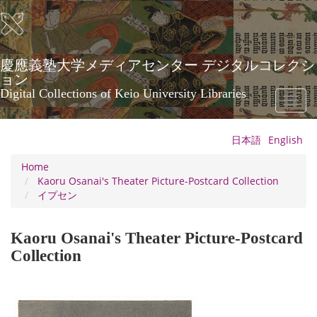
Skip
to
main
content
慶應義塾大学メディアセンター デジタルコレクシ
ョン
Digital Collections of Keio University Libraries
Toggl
naviga
日本語
English
Home
Kaoru Osanai's Theater Picture-Postcard Collection
イプセン
Kaoru Osanai's Theater Picture-Postcard
Collection