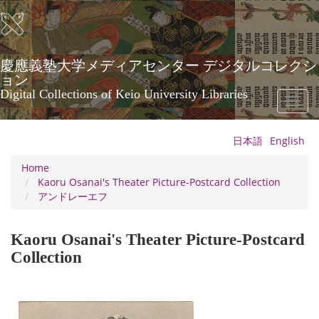
Skip
to
main
content
慶應義塾大学メディアセンター デジタルコレクシ
ョン
Digital Collections of Keio University Libraries
Toggl
naviga
日本語
English
Home
Kaoru Osanai's Theater Picture-Postcard Collection
アンドレーエフ
Kaoru Osanai's Theater Picture-Postcard
Collection