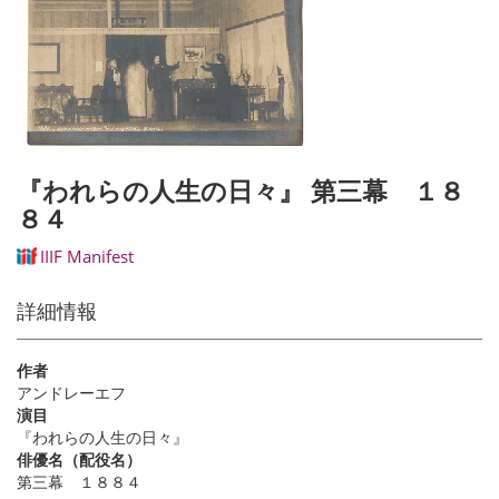
『われらの人生の日々』 第三幕 １８
８４
IIIF Manifest
詳細情報
作者
アンドレーエフ
演目
『われらの人生の日々』
俳優名（配役名）
第三幕 １８８４