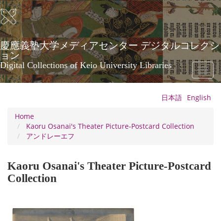
Skip
to
main
content
慶應義塾大学メディアセンター デジタルコレクシ
ョン
Digital Collections of Keio University Libraries
Toggl
naviga
日本語
English
Home
Kaoru Osanai's Theater Picture-Postcard Collection
アンドレーエフ
Kaoru Osanai's Theater Picture-Postcard
Collection