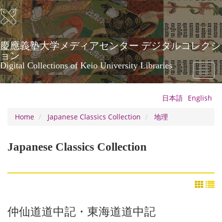
Skip
to
main
content
慶應義塾大学メディアセンター デジタルコレクシ
ョン
Digital Collections of Keio University Libraries
Toggl
naviga
日本語
English
Home
Japanese Classics Collection
地理
Japanese Classics Collection
仲仙道道中記・東海道道中記