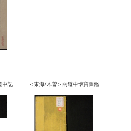
道中記
＜東海/木曽＞兩道中懐寶圖鑑