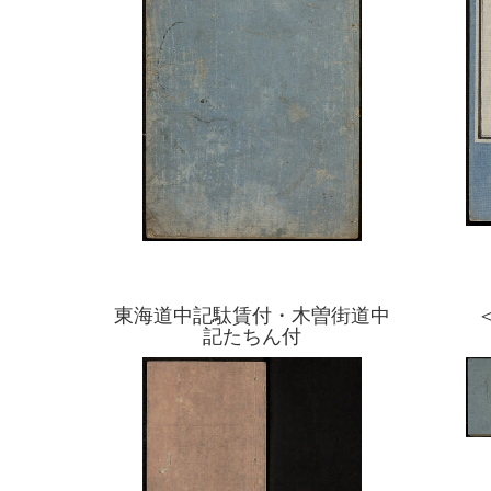
東海道中記駄賃付・木曽街道中
記たちん付