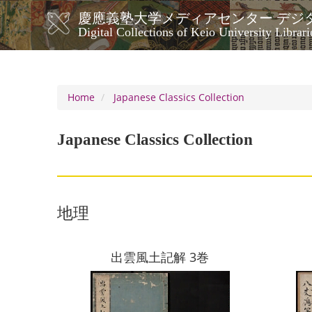
Skip
慶應義塾大学メディアセンター デジ
to
メ
Digital Collections of Keio University Librari
main
イ
content
ン
ナ
ビ
Home
Japanese Classics Collection
ゲ
ー
Japanese Classics Collection
シ
ョ
ン
地理
出雲風土記解 3巻