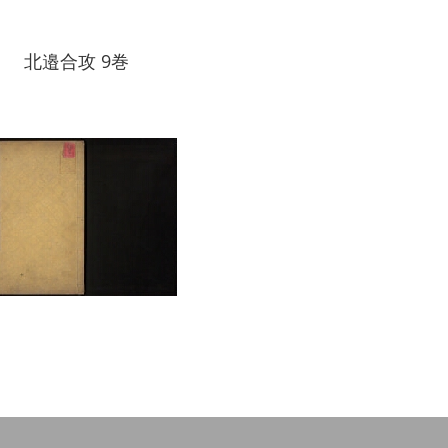
北邉合攻 9巻