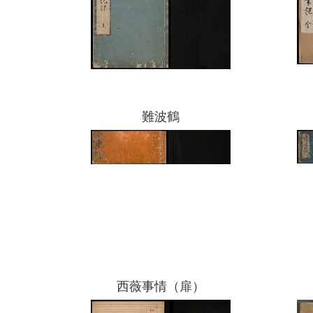
難波鶴
西薇事情（扉）