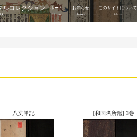
タルコレクション
ホーム
お知らせ
このサイトについ
es
Home
News
About
八丈筆記
[和国名所鑑] 3巻