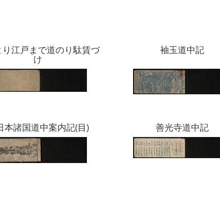
より江戸まで道のり駄賃づ
袖玉道中記
け
日本諸国道中案内記(目)
善光寺道中記