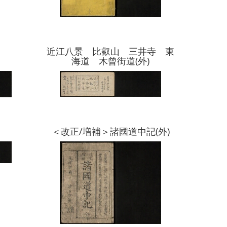
近江八景 比叡山 三井寺 東
海道 木曾街道(外)
＜改正/増補＞諸國道中記(外)