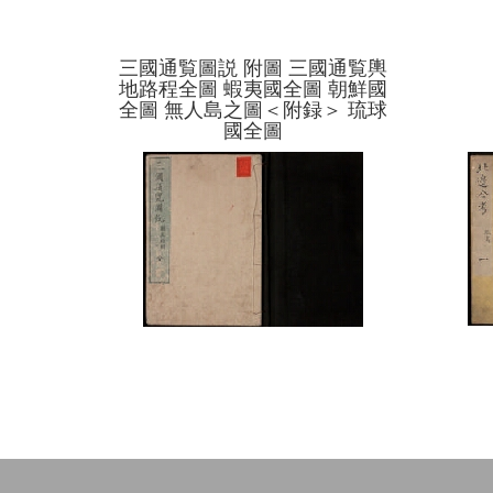
三國通覧圖説 附圖 三國通覧輿
地路程全圖 蝦夷國全圖 朝鮮國
全圖 無人島之圖＜附録＞ 琉球
國全圖