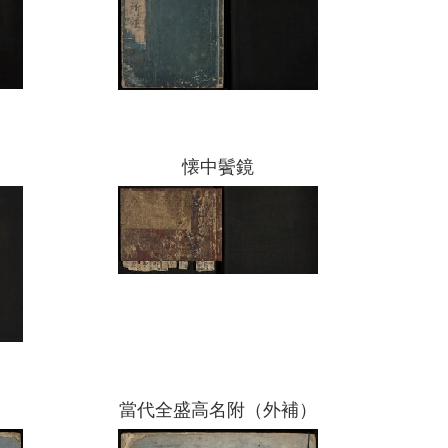
懐中鬢鏡
當代全盛高名附（外補）