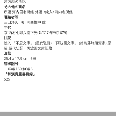
河内鑑名所記
その他の書名
序題 河内国名所鑑 外題 <絵入>河内名所鑑
著編者等
三田浄久 [著] 岡西惟中 跋
年代
京 西村七郎兵衛正光 延宝７年刊(1679)
注記
絵入 「不忍文庫」 (屋代弘賢) 「阿波國文庫」 (徳島藩蜂須賀家) 原
装 屋代弘賢・阿波国文庫旧蔵
形態
25.4 x 17.9 cm. 6冊
請求記号
110X@160@6@6
『和漢貴重書目録』
525