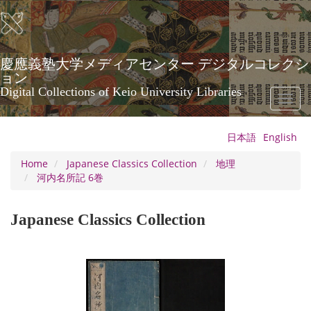
Skip
to
main
content
慶應義塾大学メディアセンター デジタルコレクシ
ョン
Digital Collections of Keio University Libraries
Toggl
naviga
日本語
English
Home
Japanese Classics Collection
地理
河内名所記 6巻
Japanese Classics Collection