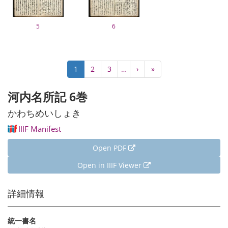
5
6
Pagination
Current
1
Page
2
Page
3
…
Next
›
Last
»
page
page
page
河内名所記 6巻
かわちめいしょき
IIIF Manifest
Open PDF
Open in IIIF Viewer
詳細情報
統一書名