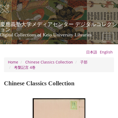
Skip
to
main
content
慶應義塾大学メディアセンター デジタルコレクシ
ョン
Digital Collections of Keio University Libraries
Toggl
naviga
日本語
English
Home
Chinese Classics Collection
子部
考槃記言 4巻
Chinese Classics Collection