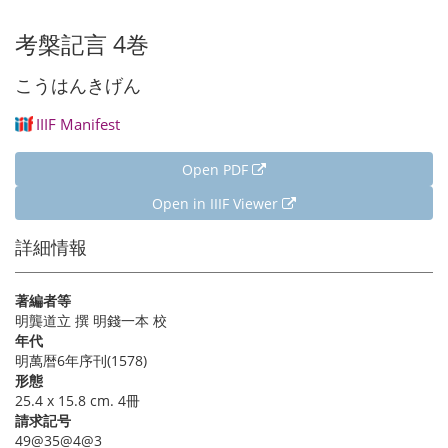
考槃記言 4巻
こうはんきげん
IIIF Manifest
Open PDF
Open in IIIF Viewer
詳細情報
著編者等
明龔道立 撰 明錢一本 校
年代
明萬暦6年序刊(1578)
形態
25.4 x 15.8 cm. 4冊
請求記号
49@35@4@3