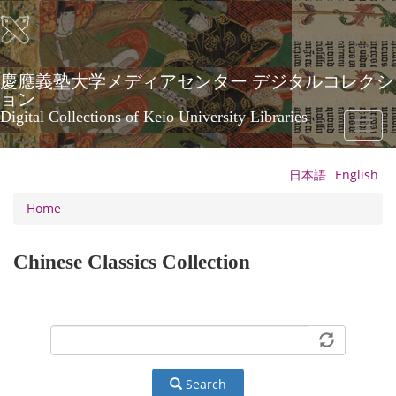
Skip
to
main
content
慶應義塾大学メディアセンター デジタルコレクシ
ョン
Digital Collections of Keio University Libraries
Toggl
naviga
日本語
English
Home
Chinese Classics Collection
Search