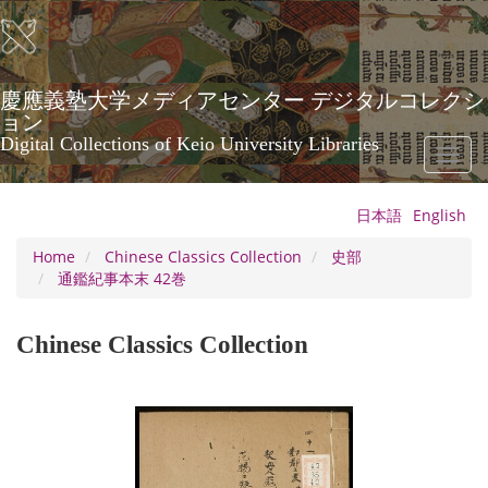
Skip
to
main
content
慶應義塾大学メディアセンター デジタルコレクシ
ョン
Digital Collections of Keio University Libraries
Toggl
naviga
日本語
English
Home
Chinese Classics Collection
史部
通鑑紀事本末 42巻
Chinese Classics Collection