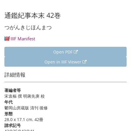
通鑑紀事本末 42巻
つがんきじほんまつ
IIIF Manifest
Open PDF
Open in IIIF Viewer
詳細情報
著編者等
宋袁樞 撰 明蔣先庚 校
年代
鬱岡山房蔵版 清刊 後修
形態
28.0 x 17.1 cm. 42冊
請求記号