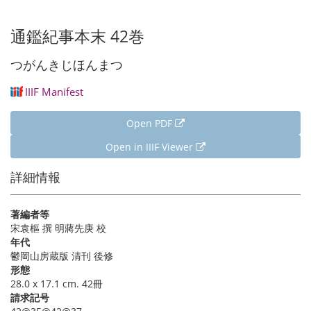
通鑑紀事本末 42巻
つがんきじほんまつ
IIIF Manifest
Open PDF
Open in IIIF Viewer
詳細情報
著編者等
宋袁樞 撰 明蔣先庚 校
年代
鬱岡山房蔵版 清刊 後修
形態
28.0 x 17.1 cm. 42冊
請求記号