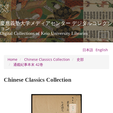
Skip
to
main
content
慶應義塾大学メディアセンター デジタルコレクシ
ョン
Digital Collections of Keio University Libraries
Toggl
naviga
日本語
English
Home
Chinese Classics Collection
史部
通鑑紀事本末 42巻
Chinese Classics Collection