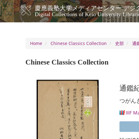
Skip
慶應義塾大学メディアセンター デジ
to
メ
Digital Collections of Keio University Librari
main
イ
content
ン
ナ
ビ
Home
Chinese Classics Collection
史部
通
ゲ
ー
Chinese Classics Collection
シ
ョ
ン
通鑑紀
つがん
IIIF M