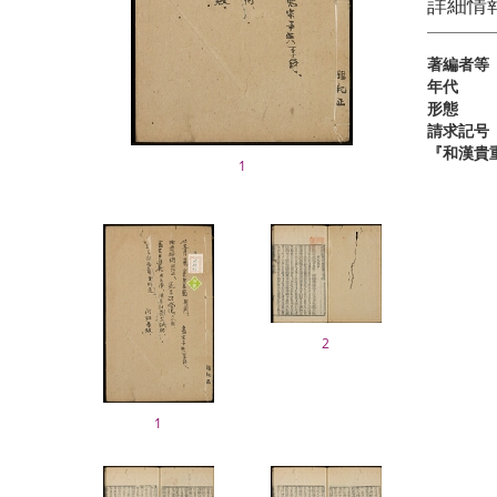
詳細情
著編者等
年代
形態
請求記号
『和漢貴
1
2
1