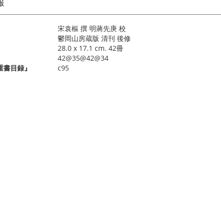
報
宋袁樞 撰 明蔣先庚 校
鬱岡山房蔵版 清刊 後修
28.0 x 17.1 cm. 42冊
42@35@42@34
重書目録』
c95