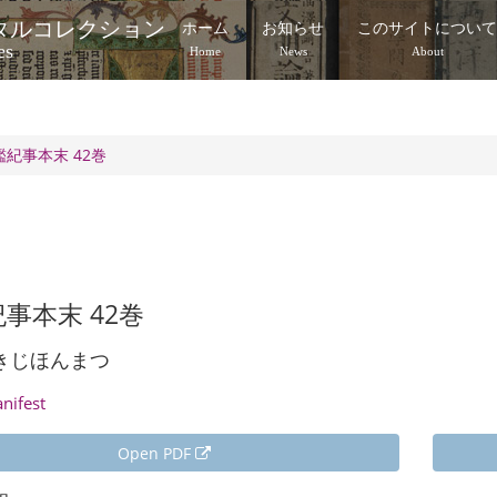
タルコレクション
ホーム
お知らせ
このサイトについ
es
Home
News
About
鑑紀事本末 42巻
事本末 42巻
きじほんまつ
anifest
Open PDF