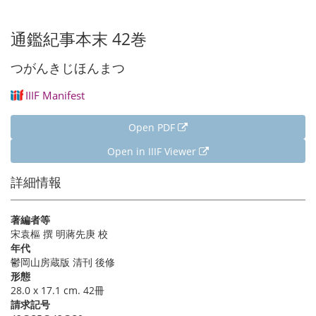
page
page
page
通鑑紀事本末 42巻
つがんきじほんまつ
IIIF Manifest
Open PDF
Open in IIIF Viewer
詳細情報
著編者等
宋袁樞 撰 明蔣先庚 校
年代
鬱岡山房蔵版 清刊 後修
形態
28.0 x 17.1 cm. 42冊
請求記号