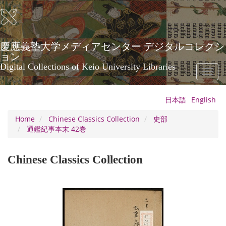
Skip
to
main
content
慶應義塾大学メディアセンター デジタルコレクシ
ョン
Digital Collections of Keio University Libraries
Toggl
naviga
日本語
English
Home
Chinese Classics Collection
史部
通鑑紀事本末 42巻
Chinese Classics Collection