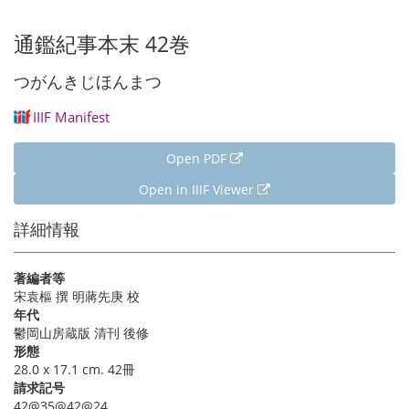
通鑑紀事本末 42巻
つがんきじほんまつ
IIIF Manifest
Open PDF
Open in IIIF Viewer
詳細情報
著編者等
宋袁樞 撰 明蔣先庚 校
年代
鬱岡山房蔵版 清刊 後修
形態
28.0 x 17.1 cm. 42冊
請求記号
42@35@42@24