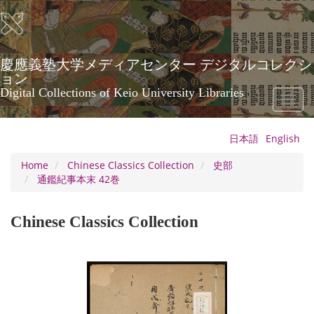
Skip
to
main
content
慶應義塾大学メディアセンター デジタルコレクシ
ョン
Digital Collections of Keio University Libraries
Toggl
naviga
日本語
English
Home
Chinese Classics Collection
史部
通鑑紀事本末 42巻
Chinese Classics Collection