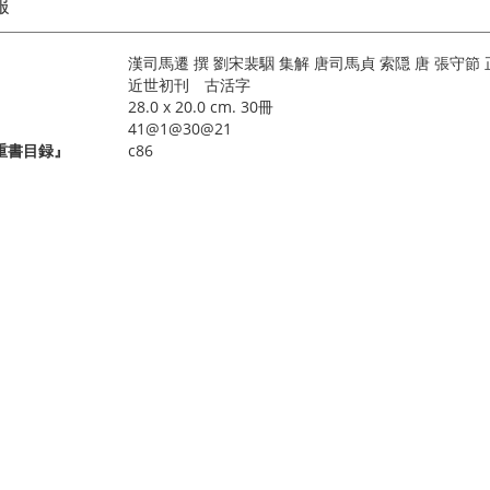
報
漢司馬遷 撰 劉宋裴駰 集解 唐司馬貞 索隠 唐 張守節 
近世初刊 古活字
28.0 x 20.0 cm. 30冊
41@1@30@21
重書目録』
c86