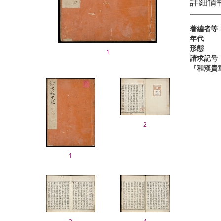
詳細情
著編者等
年代
形態
1
請求記号
『和漢貴
2
1