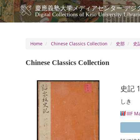
Skip
慶應義塾大学メディアセンター デジ
to
メ
Digital Collections of Keio University Librari
main
イ
content
ン
ナ
ビ
Home
Chinese Classics Collection
史部
史記
ゲ
ー
Chinese Classics Collection
シ
ョ
ン
史記 
しき
IIIF M