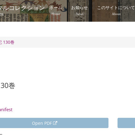
タルコレクション
ホーム
お知らせ
このサイトについ
es
Home
News
About
 130巻
130巻
anifest
Open PDF