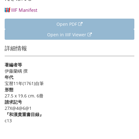
IIIF Manifest
Open PDF
Open in IIIF Viewer
詳細情報
著編者等
伊藤蘭嵎 撰
年代
宝暦11年(1761)自筆
形態
27.5 x 19.6 cm. 6冊
請求記号
27X@4@6@1
『和漢貴重書目録』
c13