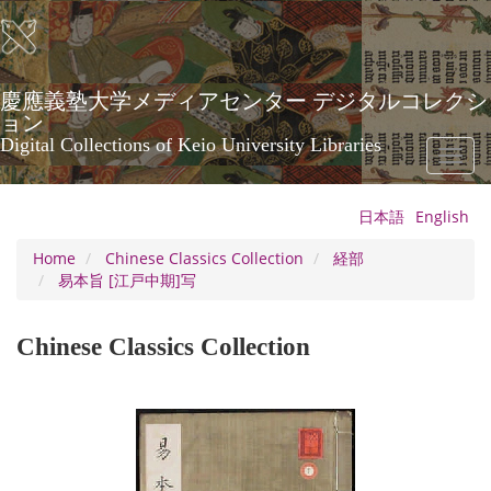
Skip
to
main
content
慶應義塾大学メディアセンター デジタルコレクシ
ョン
Digital Collections of Keio University Libraries
Toggl
naviga
日本語
English
Home
Chinese Classics Collection
経部
易本旨 [江戸中期]写
Chinese Classics Collection