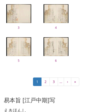
3
4
5
6
Pagination
Current
1
Page
2
Page
3
…
Next
›
Last
»
page
page
page
易本旨 [江戸中期]写
えきほんし