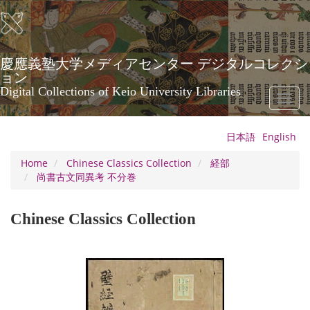
Skip
to
main
content
慶應義塾大学メディアセンター デジタルコレクシ
ョン
Digital Collections of Keio University Libraries
Toggl
naviga
日本語
English
Home
Chinese Classics Collection
経部
尚書古文同異考 不分巻
Chinese Classics Collection