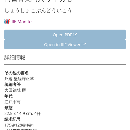
しょうしょこぶんどういこう
IIIF Manifest
Open PDF
Open in IIIF Viewer
詳細情報
その他の書名
外題 壁経辡正草
著編者等
大田錦城 撰
年代
江戸末写
形態
22.5 x 14.9 cm. 4冊
請求記号
175@128@4@1