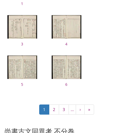
1
3
4
5
6
Pagination
Current
1
Page
2
Page
3
…
Next
›
Last
»
page
page
page
尚書古文同異考 不分巻