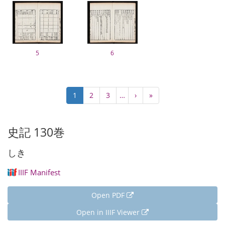
5
6
Pagination
Current
1
Page
2
Page
3
…
Next
›
Last
»
page
page
page
史記 130巻
しき
IIIF Manifest
Open PDF
Open in IIIF Viewer