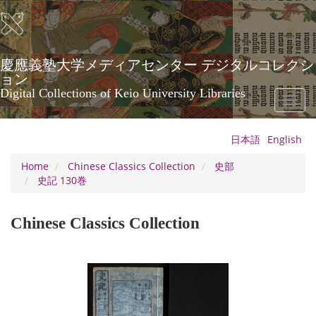
Skip
to
main
content
慶應義塾大学メディアセンター デジタルコレクシ
ョン
Digital Collections of Keio University Libraries
Toggl
naviga
日本語
English
Home
Chinese Classics Collection
史部
史記 130巻
Chinese Classics Collection