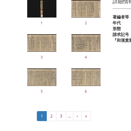
詳細情
著編者等
年代
1
2
形態
請求記号
『和漢貴
3
4
5
6
Pagination
Current
1
Page
2
Page
3
…
Next
›
Last
»
page
page
page