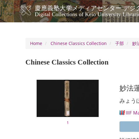
Skip
慶應義塾大学メディアセンター デジ
to
メ
Digital Collections of Keio University Librari
main
イ
content
ン
ナ
ビ
Home
Chinese Classics Collection
子部
妙
ゲ
ー
Chinese Classics Collection
シ
ョ
ン
妙法蓮
みょう
IIIF M
1