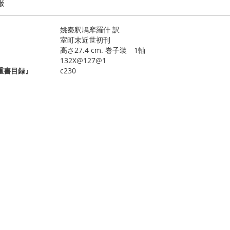
報
姚秦釈鳩摩羅什 訳
室町末近世初刊
高さ27.4 cm. 巻子装 1軸
132X@127@1
重書目録』
c230