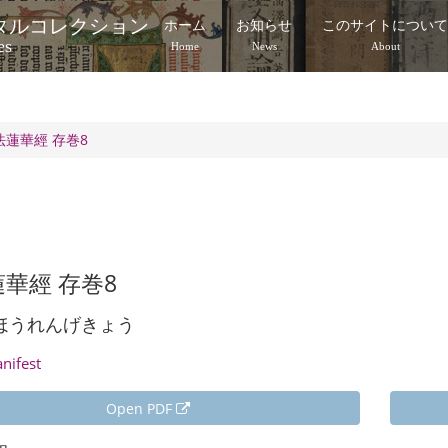
タルコレクション
ホーム
お知らせ
このサイトについ
es
Home
News
About
法蓮華經 存巻8
華經 存巻8
ほうれんげきょう
anifest
Open PDF