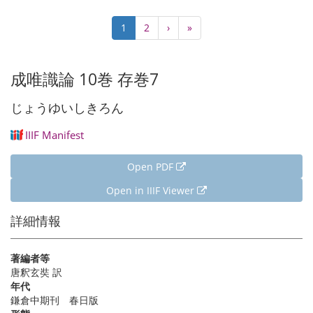
Pagination
Current
1
Page
2
Next
›
Last
»
page
page
page
成唯識論 10巻 存巻7
じょうゆいしきろん
IIIF Manifest
Open PDF
Open in IIIF Viewer
詳細情報
著編者等
唐釈玄奘 訳
年代
鎌倉中期刊 春日版