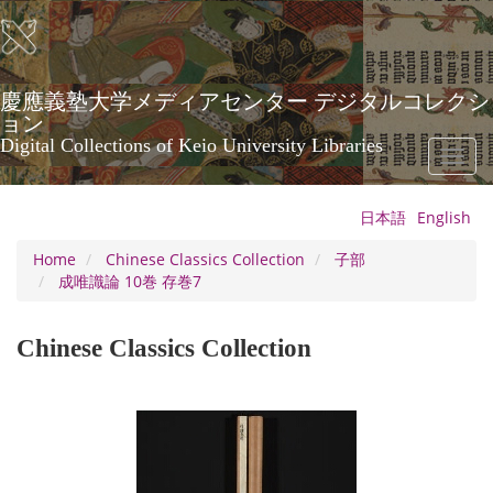
Skip
to
main
content
慶應義塾大学メディアセンター デジタルコレクシ
ョン
Digital Collections of Keio University Libraries
Toggl
naviga
日本語
English
Home
Chinese Classics Collection
子部
成唯識論 10巻 存巻7
Chinese Classics Collection