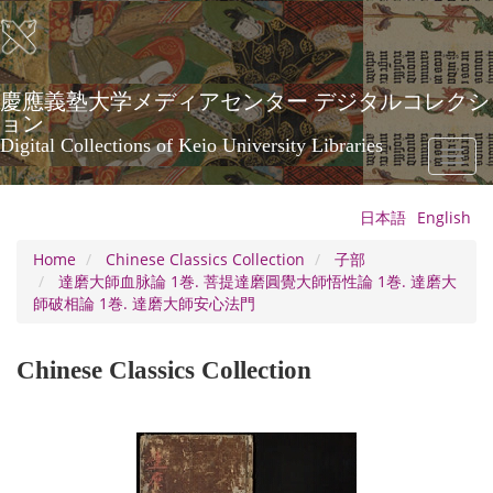
Skip
to
main
content
慶應義塾大学メディアセンター デジタルコレクシ
ョン
Digital Collections of Keio University Libraries
Toggl
naviga
日本語
English
Home
Chinese Classics Collection
子部
達磨大師血脉論 1巻. 菩提達磨圓覺大師悟性論 1巻. 達磨大
師破相論 1巻. 達磨大師安心法門
Chinese Classics Collection