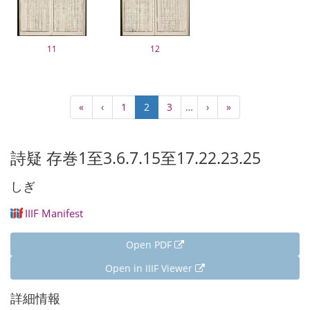
11
12
Pagination
First
«
Previous
‹
Page
1
Current
2
Page
3
…
Next
›
Last
»
page
page
page
page
page
詩疑 存巻1至3.6.7.15至17.22.23.25
しぎ
IIIF Manifest
Open PDF
Open in IIIF Viewer
詳細情報