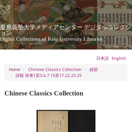
Skip
to
main
content
慶應義塾大学メディアセンター デジタルコレクシ
ョン
Digital Collections of Keio University Libraries
Toggl
naviga
日本語
English
Home
Chinese Classics Collection
経部
詩疑 存巻1至3.6.7.15至17.22.23.25
Chinese Classics Collection