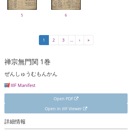
5
6
Pagination
Current
1
Page
2
Page
3
…
Next
›
Last
»
page
page
page
禅宗無門関 1巻
ぜんしゅうむもんかん
IIIF Manifest
Open PDF
Open in IIIF Viewer
詳細情報