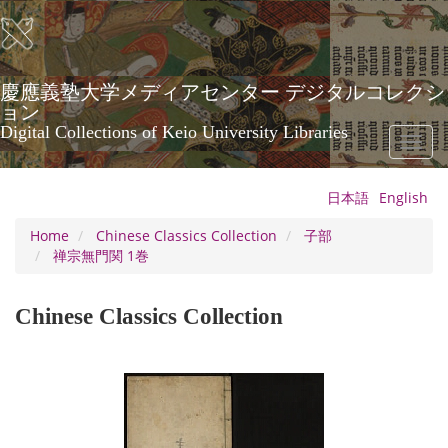
Skip
to
main
content
慶應義塾大学メディアセンター デジタルコレクシ
ョン
Digital Collections of Keio University Libraries
Toggl
naviga
日本語
English
Home
Chinese Classics Collection
子部
禅宗無門関 1巻
Chinese Classics Collection