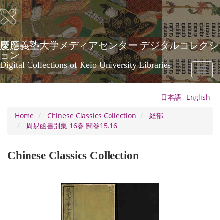
Skip
to
main
content
慶應義塾大学メディアセンター デジタルコレクシ
ョン
Digital Collections of Keio University Libraries
Toggl
naviga
日本語
English
Home
Chinese Classics Collection
経部
周易函書別集 16巻 闕巻15.16
Chinese Classics Collection