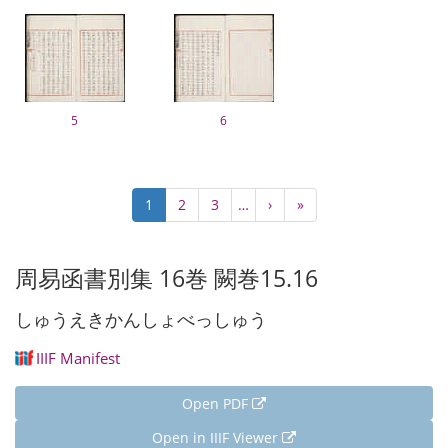
5
6
Pagination
Current
1
Page
2
Page
3
…
Next
›
Last
»
page
page
page
周易函書別集 16巻 闕巻15.16
しゅうえきかんしょべっしゅう
IIIF Manifest
Open PDF
Open in IIIF Viewer