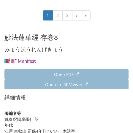
Pagination
Current
1
Page
2
Page
3
Next
›
Last
»
page
page
page
妙法蓮華經 存巻8
みょうほうれんげきょう
IIIF Manifest
Open PDF
Open in IIIF Viewer
詳細情報
著編者等
姚秦釈鳩摩羅什 訳
年代
江戸 東叡山 正保4年刊(1647) 木活字