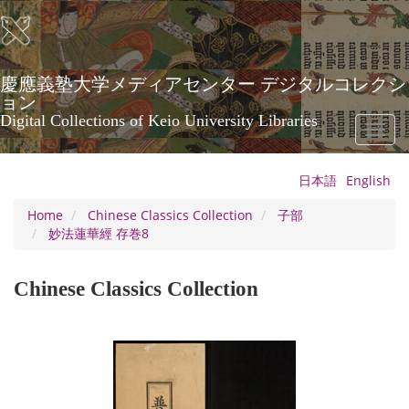
Skip
to
main
content
慶應義塾大学メディアセンター デジタルコレクシ
ョン
Digital Collections of Keio University Libraries
Toggl
naviga
日本語
English
Home
Chinese Classics Collection
子部
妙法蓮華經 存巻8
Chinese Classics Collection