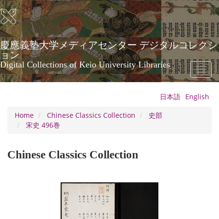
Skip
to
main
content
慶應義塾大学メディアセンター デジタルコレクシ
ョン
Digital Collections of Keio University Libraries
Toggl
naviga
日本語
English
Home
Chinese Classics Collection
史部
宋史 496巻
Chinese Classics Collection