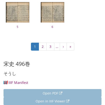
5
6
Pagination
Current
1
Page
2
Page
3
…
Next
›
Last
»
page
page
page
宋史 496巻
そうし
IIIF Manifest
Open PDF
Open in IIIF Viewer